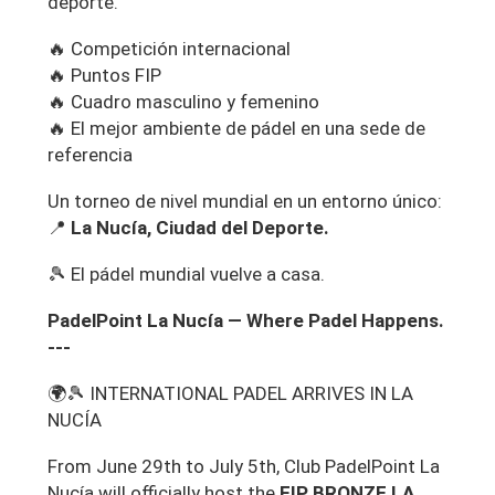
deporte.
🔥 Competición internacional
🔥 Puntos FIP
🔥 Cuadro masculino y femenino
🔥 El mejor ambiente de pádel en una sede de
referencia
Un torneo de nivel mundial en un entorno único:
📍
La Nucía, Ciudad del Deporte.
🎾 El pádel mundial vuelve a casa.
PadelPoint La Nucía — Where Padel Happens.
---
🌍🎾 INTERNATIONAL PADEL ARRIVES IN LA
NUCÍA
From June 29th to July 5th, Club PadelPoint La
Nucía will officially host the
FIP BRONZE LA