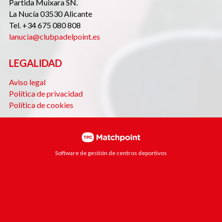
Partida Muixara SN.
La Nucía 03530 Alicante
Tel. +34 675 080 808
lanucia@clubpadelpoint.es
LEGALIDAD
Aviso legal
Política de privacidad
Política de cookies
Software de gestión de centros deportivos
Las cookies de este sitio web se usan para personalizar el
contenido y los anuncios, ofrecer funciones de redes
sociales y analizar el tráfico. Además, compartimos
información sobre el uso que haga del sitio web con
nuestros partners de redes sociales, publicidad y análisis