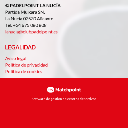
© PADELPOINT LA NUCÍA
Partida Muixara SN.
La Nucía 03530 Alicante
Tel. +34 675 080 808
lanucia@clubpadelpoint.es
LEGALIDAD
Aviso legal
Política de privacidad
Política de cookies
Software de gestión de centros deportivos
Las cookies de este sitio web se usan para personalizar el
contenido y los anuncios, ofrecer funciones de redes
sociales y analizar el tráfico. Además, compartimos