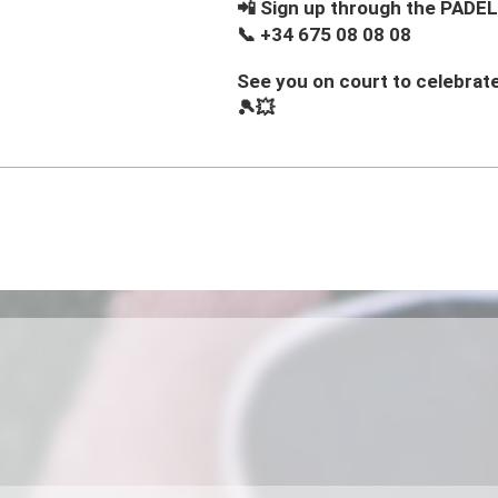
📲 Sign up through the PAD
📞 +34 675 08 08 08
See you on court to celebrat
🎾💥