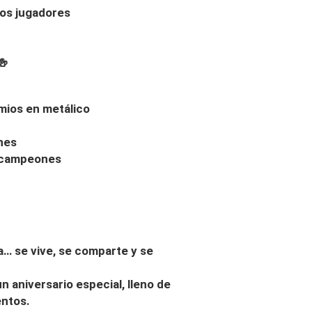
los jugadores
🍻
mios en metálico
nes
ubcampeones
a… se vive, se comparte y se
 aniversario especial, lleno de
entos.