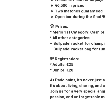
🔹 €6,500 in prizes
🔹 Two matches guaranteed
🔹 Open bar during the final 
🏆 Prizes:
* Men’s 1st Category: Cash pr
* All other categories:
– Bullpadel racket for champ
– Bullpadel racket bag for ru
💸 Registration:
* Adults: €25
* Junior: €20
At Padelpoint, it’s never just
it’s about living, sharing, and
Join us for a very special ann
passion, and unforgettable 