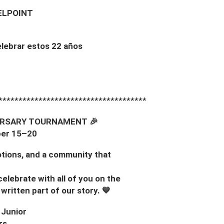
DELPOINT
elebrar estos 22 años
*************************************
VERSARY TOURNAMENT 🎉
mber 15–20
motions, and a community that
elebrate with all of you on the
written part of our story. 💙
 Junior
rs