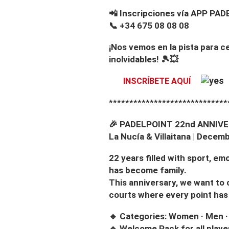
📲 Inscripciones vía APP PA
📞 +34 675 08 08 08
¡Nos vemos en la pista para c
inolvidables! 🎾💥
INSCRÍBETE AQUÍ
*****************************
🎉 PADELPOINT 22nd ANNI
La Nucía & Villaitana | Dece
22 years filled with sport, e
has become family.
This anniversary, we want to c
courts where every point has 
🔹 Categories: Women · Men ·
🔹 Welcome Pack for all playe