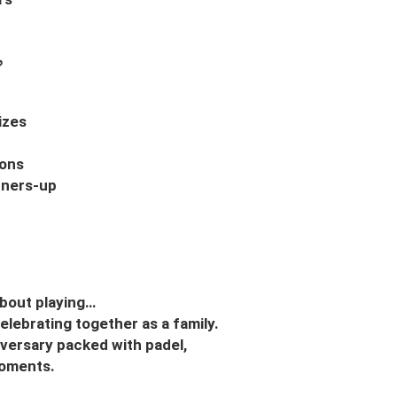

izes
ions
nners-up
 about playing…
 celebrating together as a family.
iversary packed with padel,
moments.